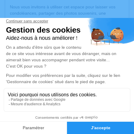
Nous vous invitons à utiliser cet espace pour laisser vos
condoléances, partager des photos souvenirs, une
anecdote ou exprimer vos pensées à travers des poèmes
ou des textes. Cet endroit est un lieu d'expression dédié à
honorer la mémoire d’Aimé BLOCH.
Un service de plantation d’arbre hommage est
disponible
ici
.
Je rends hommage
Cérémonie religieuse
mercredi 04 mars 2026 à 14h30
Église Saint Martin d'Oltingue
20 place St Martin
68480 Oltingue
1
Faire-part
Hommages
Je rends hommage