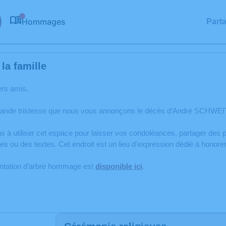
Hommages
Part
0
la famille
ers amis,
rande tristesse que nous vous annonçons le décès d’André SCHWEI
s à utiliser cet espace pour laisser vos condoléances, partager de
es ou des textes. Cet endroit est un lieu d'expression dédié à hon
antation d’arbre hommage est
disponible ici
.