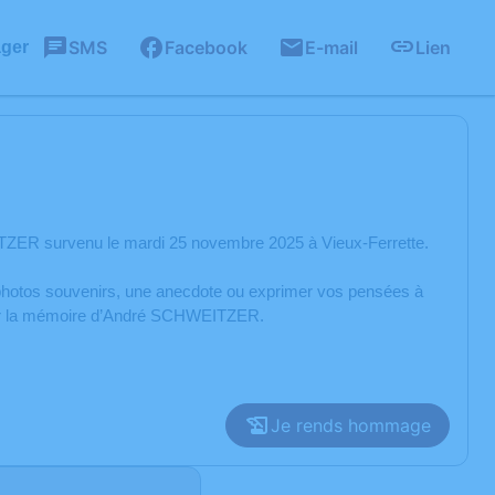
SMS
Facebook
E-mail
Lien
ager
TZER survenu le mardi 25 novembre 2025 à Vieux-Ferrette.
s photos souvenirs, une anecdote ou exprimer vos pensées à
orer la mémoire d’André SCHWEITZER.
Je rends hommage