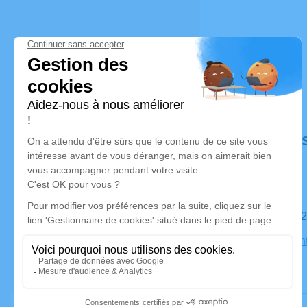
Déroulé de
Le mardi 
Église Saint
Ferrette