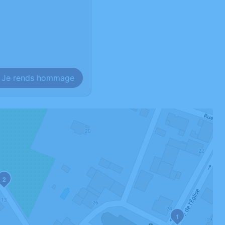
Je rends hommage
2
1