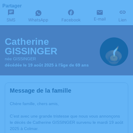
Partager
E-mail
SMS
WhatsApp
Facebook
Lien
Catherine
GISSINGER
née GISSINGER
décédée le 19 août 2025 à l'âge de 69 ans
Message de la famille
Chère famille, chers amis,
C’est avec une grande tristesse que nous vous annonçons
le décès de Catherine GISSINGER survenu le mardi 19 août
2025 à Colmar.