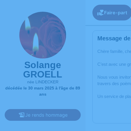
Faire-part
Message de 
Chère famille, ch
Solange
C’est avec une g
GROELL
Nous vous inviton
née LINDECKER
travers des poèm
décédée le 30 mars 2025 à l'âge de 89
ans
Un service de pl
Je rends hommage