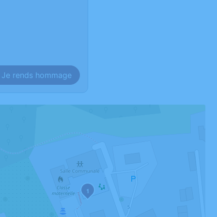
Je rends hommage
1