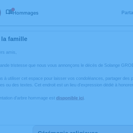
Hommages
Part
0
la famille
ers amis,
rande tristesse que nous vous annonçons le décès de Solange GROE
s à utiliser cet espace pour laisser vos condoléances, partager de
es ou des textes. Cet endroit est un lieu d'expression dédié à hon
antation d’arbre hommage est
disponible ici
.