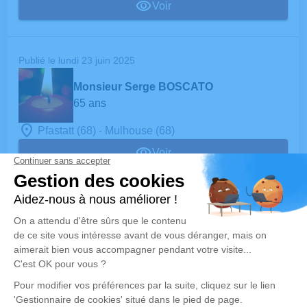
Voir
Publié le lundi 23 juin 2025
Monsieur Serge BOSCATO
65 ans
-
Pfastatt (68)
Mulhouse (68)
Voir
Rechercher un avis